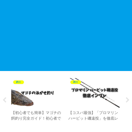
釣り
釣り
り
【初心者でも簡単】マゴチの
【コスパ最強】「プロマリン
【
選！
餌釣り完全ガイド！初心者で
ハービット磯遠投」を徹底レ
継
掛
も堤防からサイズを狙える仕
ビュー・口コミ・インプレ！
能
掛け、コツを徹底解説
カゴ釣りから泳がせ釣りまで
違