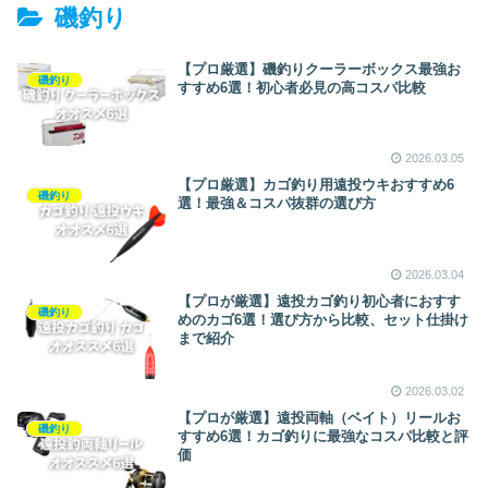
徹底解説
釣り】
磯釣り
【プロ厳選】磯釣りクーラーボックス最強お
磯釣り
すすめ6選！初心者必見の高コスパ比較
2026.03.05
【プロ厳選】カゴ釣り用遠投ウキおすすめ6
磯釣り
選！最強＆コスパ抜群の選び方
2026.03.04
【プロが厳選】遠投カゴ釣り初心者におすす
磯釣り
めのカゴ6選！選び方から比較、セット仕掛け
まで紹介
2026.03.02
【プロが厳選】遠投両軸（ベイト）リールお
磯釣り
すすめ6選！カゴ釣りに最強なコスパ比較と評
価