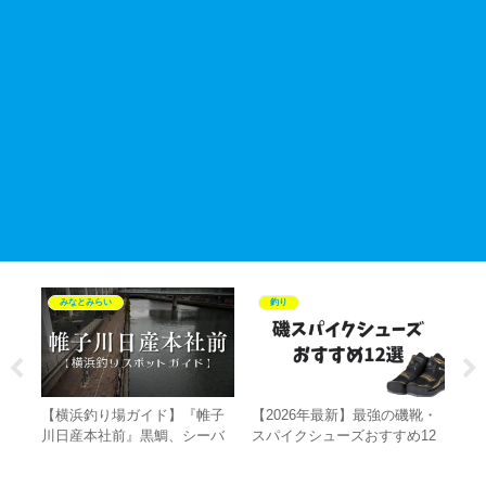
みなとみらい
釣り
かし
【横浜釣り場ガイド】『帷子
【2026年最新】最強の磯靴・
【
ン
川日産本社前』黒鯛、シーバ
スパイクシューズおすすめ12
す
デル
スの好実績ポイント、釣果情
選！命を守る選び方とダイ
ロ
較
報、アクセス、駐車場などを
ワ・シマノ徹底比較【フカセ
び