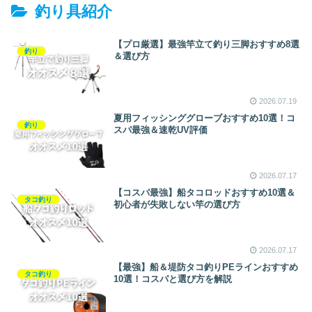
泳がせ・小物釣りに最適な堤
較
釣り具紹介
防釣り竿・ロッドとは？
【プロ厳選】最強竿立て釣り三脚おすすめ8選
釣り
＆選び方
2026.07.19
夏用フィッシンググローブおすすめ10選！コ
釣り
スパ最強＆速乾UV評価
2026.07.17
【コスパ最強】船タコロッドおすすめ10選＆
タコ釣り
初心者が失敗しない竿の選び方
2026.07.17
【最強】船＆堤防タコ釣りPEラインおすすめ
タコ釣り
10選！コスパと選び方を解説