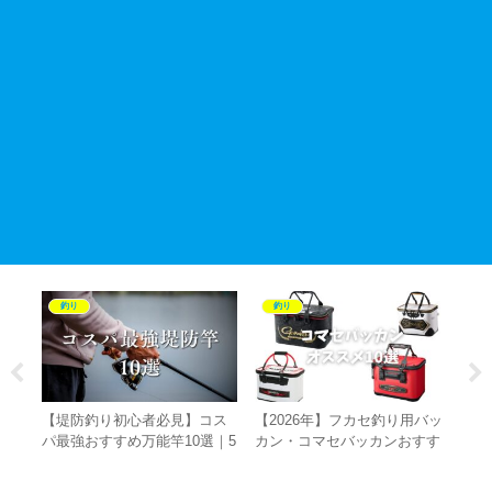
釣り
釣り
下
【堤防釣り初心者必見】コス
【2026年】フカセ釣り用バッ
【
実
パ最強おすすめ万能竿10選｜5
カン・コマセバッカンおすす
ー
ポ
千円以下で買えるサビキ釣
め10選！最強のハードタイプ
か
底
り・ちょい投げ・ウキ釣り・
からコスパモデルまで徹底比
れ