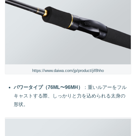
https://www.daiwa.com/jp/product/jif8hho
パワータイプ（76ML〜96MH）
：重いルアーをフル
キャストする際、しっかりと力を込められる太身の
形状。