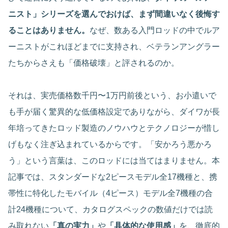
ニスト」シリーズを選んでおけば、まず間違いなく後悔す
ることはありません。
なぜ、数ある入門ロッドの中でルア
ーニストがこれほどまでに支持され、ベテランアングラー
たちからさえも「価格破壊」と評されるのか。
それは、実売価格数千円〜1万円前後という、お小遣いで
も手が届く驚異的な低価格設定でありながら、ダイワが長
年培ってきたロッド製造のノウハウとテクノロジーが惜し
げもなく注ぎ込まれているからです。「安かろう悪かろ
う」という言葉は、このロッドには当てはまりません。本
記事では、スタンダードな2ピースモデル全17機種と、携
帯性に特化したモバイル（4ピース）モデル全7機種の合
計24機種について、カタログスペックの数値だけでは読
み取れない
「真の実力」
や
「具体的な使用感」
を、徹底的