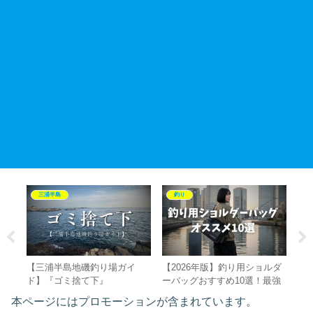
三浦半島
釣り
「ル
【三浦半島地磯釣り場ガイ
【2026年版】釣り用ショルダ
【
徹底
ド】『ゴミ捨て下』
ーバッグおすすめ10選！最強
『
プ
の防水・大容量・おしゃれな
防
本ページにはプロモーションが含まれています。
出
人気モデルを徹底比較
報