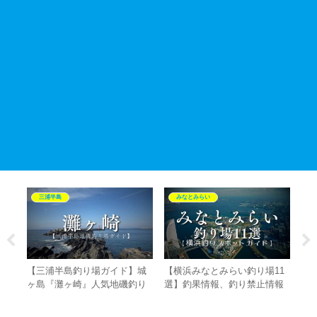
三浦半島
みなとみらい
必
【三浦半島釣り場ガイド】城
【横浜みなとみらい釣り場11
【
ヶ島『灘ヶ崎』人気地磯釣り
選】釣果情報、釣り禁止情報
ム
コ
スポットの釣果情報・アクセ
やアクセス情報を徹底解説ヘ
食
く
ス・特徴を徹底解説！！
チ釣り、サビキ釣り、夜釣