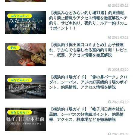
2025.03.12
【横浜みなとみらい釣り場11選】釣果情報、
みなとみらい
釣り禁止情報やアクセス情報を徹底解説ヘチ
釣り、サビキ釣り、夜釣り、ルアー釣りのこ
うポイント！！
2025.03.12
【横浜釣り掘王国口コミまとめ】お子様連
釣り
れ、手ぶらでも楽しめる室内釣り堀！レビュ
ー、概要、アクセス情報を徹底解説
2025.03.10
【横浜釣り場ガイド】『像の鼻パーク』クロ
みなとみらい
ダイ、シーバス、アジの好実績釣り場のポイ
ント、釣果情報、アクセス情報を解説
2025.03.10
【横浜釣り場ガイド】『帷子川日産本社前』
みなとみらい
黒鯛、シーバスの好実績ポイント、釣果情
報、アクセス、駐車場などを徹底解説
2025.03.09