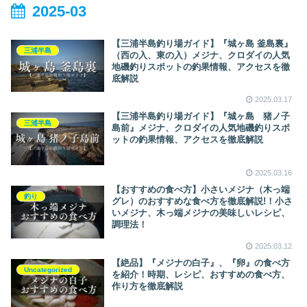
り、ルアー釣りのこうポイン
2025-03
ト！！
【三浦半島釣り場ガイド】『城ヶ島 釜島裏』
三浦半島
（西の入、東の入）メジナ、クロダイの人気
地磯釣りスポットの釣果情報、アクセスを徹
底解説
2025.03.17
【三浦半島釣り場ガイド】『城ヶ島 猪ノ子
三浦半島
島前』メジナ、クロダイの人気地磯釣りスポ
ットの釣果情報、アクセスを徹底解説
2025.03.16
【おすすめの食べ方】小さいメジナ（木っ端
釣り
グレ）のおすすめな食べ方を徹底解説!！小さ
いメジナ、木っ端メジナの美味しいレシピ、
調理法！
2025.03.12
【絶品】『メジナの白子』、『卵』の食べ方
Uncategorized
を紹介！時期、レシピ、おすすめの食べ方、
作り方を徹底解説