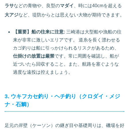
ラサ
などの青物や、良型の
マダイ
、時には40cmを超える
大アジ
など、堤防からとは思えない大物が期待できます。
【重要】船の往来に注意:
三崎港は大型船や漁船の往
来が非常に激しいエリアです。 道糸を長く漂わせる
カゴ釣りは船に引っかけられるリスクがあるため、
仕掛けの放置は厳禁
です。常に周囲を確認し、船が
近づいたら回収すること。また、航路を塞ぐような
過度な遠投は控えましょう。
3. ウキフカセ釣り・ヘチ釣り（クロダイ・メジ
ナ・石鯛）
足元の岸壁（ケーソン）の継ぎ目や基礎周りは、磯場を好