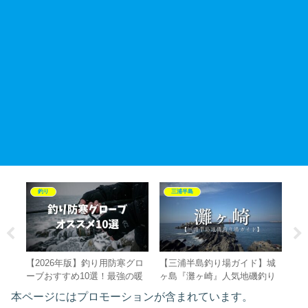
釣り
三浦半島
岡
【2026年版】釣り用防寒グロ
【三浦半島釣り場ガイド】城
【
の
ーブおすすめ10選！最強の暖
ヶ島『灘ヶ崎』人気地磯釣り
り
果
かさと感度を両立するのはこ
スポットの釣果情報・アクセ
とは
本ページにはプロモーションが含まれています。
よ
れだ
ス・特徴を徹底解説！！