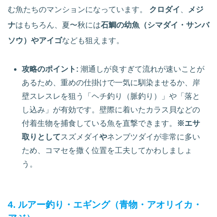
む魚たちのマンションになっています。
クロダイ
、
メジ
ナ
はもちろん、夏〜秋には
石鯛の幼魚（シマダイ・サンバ
ソウ）やアイゴ
なども狙えます。
攻略のポイント:
潮通しが良すぎて流れが速いことが
あるため、重めの仕掛けで一気に馴染ませるか、岸
壁スレスレを狙う「ヘチ釣り（脈釣り）」や「落と
し込み」が有効です。壁際に着いたカラス貝などの
付着生物を捕食している魚を直撃できます。
※エサ
取りとして
スズメダイ
や
ネンブツダイが非常に多い
ため、コマセを撒く位置を工夫してかわしましょ
う。
4. ルアー釣り・エギング（青物・アオリイカ・