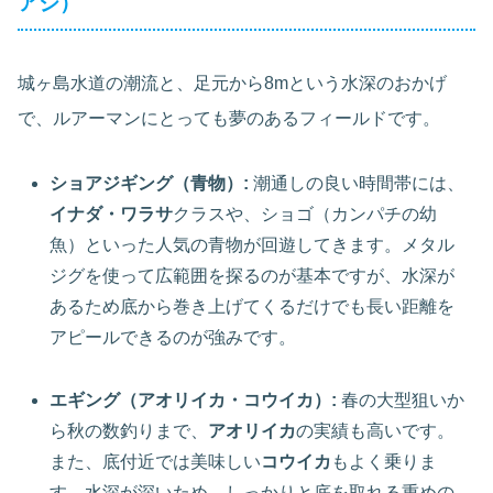
アジ）
城ヶ島水道の潮流と、足元から8mという水深のおかげ
で、ルアーマンにとっても夢のあるフィールドです。
ショアジギング（青物）:
潮通しの良い時間帯には、
イナダ・ワラサ
クラスや、ショゴ（カンパチの幼
魚）といった人気の青物が回遊してきます。メタル
ジグを使って広範囲を探るのが基本ですが、水深が
あるため底から巻き上げてくるだけでも長い距離を
アピールできるのが強みです。
エギング（アオリイカ・コウイカ）:
春の大型狙いか
ら秋の数釣りまで、
アオリイカ
の実績も高いです。
また、底付近では美味しい
コウイカ
もよく乗りま
す。水深が深いため、しっかりと底を取れる重めの