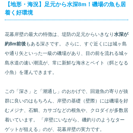
【地形・海況】足元から水深8m！磯場の魚も居
着く好環境
花暮岸壁の最大の特徴は、堤防の足元からいきなり
水深が
約8m前後
もある深さです。 さらに、すぐ近くには城ヶ島
や通り矢といった一級の磯場があり、目の前を流れる城ヶ
島水道の速い潮流が、常に新鮮な海水とベイト（餌となる
小魚）を運んできます。
この「深さ」と「潮通し」のおかげで、回遊魚の寄りが抜
群に良いのはもちろん、岸壁の基礎（壁際）には磯場を好
むメジナ、石鯛、カサゴなどの根魚や、クロダイが多数居
着いています。 「岸壁にいながら、磯釣りのようなター
ゲットが狙える」のが、花暮岸壁の実力です。