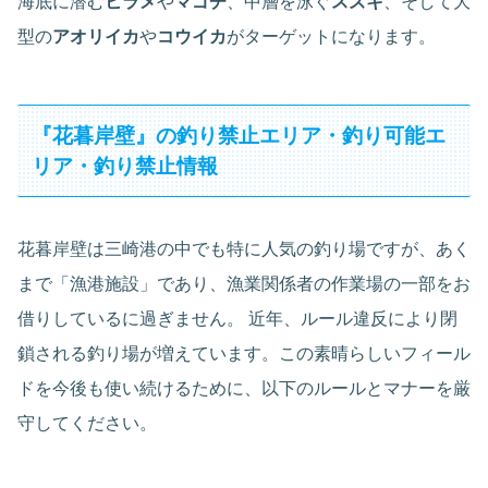
海底に潜む
ヒラメ
や
マゴチ
、中層を泳ぐ
スズキ
、そして大
型の
アオリイカ
や
コウイカ
がターゲットになります。
『花暮岸壁』の釣り禁止エリア・釣り可能エ
リア・釣り禁止情報
花暮岸壁は三崎港の中でも特に人気の釣り場ですが、あく
まで「漁港施設」であり、漁業関係者の作業場の一部をお
借りしているに過ぎません。 近年、ルール違反により閉
鎖される釣り場が増えています。この素晴らしいフィール
ドを今後も使い続けるために、以下のルールとマナーを厳
守してください。