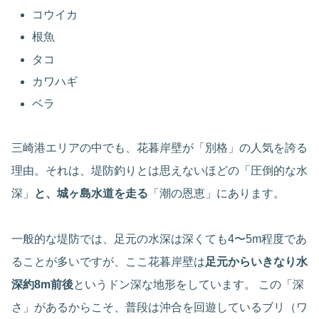
コウイカ
根魚
タコ
カワハギ
ベラ
三崎港エリアの中でも、花暮岸壁が「別格」の人気を誇る
理由。それは、堤防釣りとは思えないほどの「圧倒的な水
深」
と、城ヶ島水道を走る
「潮の恩恵」にあります。
一般的な堤防では、足元の水深は深くても4〜5m程度であ
ることが多いですが、ここ花暮岸壁は
足元からいきなり水
深約8m前後
というドン深な地形をしています。 この「深
さ」があるからこそ、普段は沖合を回遊しているブリ（ワ