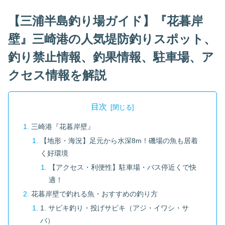
【三浦半島釣り場ガイド】『花暮岸
壁』三崎港の人気堤防釣りスポット、
釣り禁止情報、釣果情報、駐車場、ア
クセス情報を解説
目次
三崎港『花暮岸壁』
【地形・海況】足元から水深8m！磯場の魚も居着
く好環境
【アクセス・利便性】駐車場・バス停近くで快
適！
花暮岸壁で釣れる魚・おすすめの釣り方
1. サビキ釣り・投げサビキ（アジ・イワシ・サ
バ）