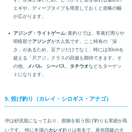
エギや、ディープタイプを用意しておくと攻略の幅
が広がります。
アジング・ライトゲーム:
夜釣りでは、常夜灯周りや
明暗部で
アジング
が大人気です。ここ特有の「深
さ」があるため、豆アジだけでなく、時には30cmを
超える「尺アジ」クラスの回遊も期待できます。そ
の他、
メバル
、
シーバス
、
タチウオ
などもターゲッ
トになります。
5. 投げ釣り（カレイ・シロギス・アナゴ）
沖は砂泥底になっており、底物を狙う投げ釣りも実績が高
いです。 特に冬場の
カレイ
釣りは有名で、座布団級の大