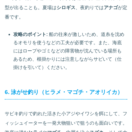
型が出ることも。夏場は
シロギス
、夜釣りでは
アナゴ
が定
番です。
攻略のポイント:
船の往来が激しいため、道糸を沈め
るオモリを使うなどの工夫が必要です。また、海底
にはロープやゴミなどの障害物が沈んでいる場所も
あるため、根掛かりには注意しながらサビいて（仕
掛けを引いて）ください。
6. 泳がせ釣り（ヒラメ・マゴチ・アオリイカ）
サビキ釣りで釣れた活きた小アジやイワシを餌にして、フ
ィッシュイーターを一発大物狙いで狙うのも面白いです。