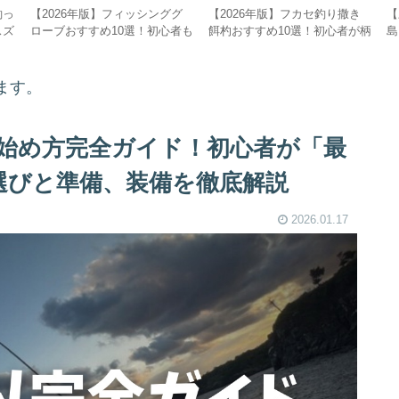
釣っ
【2026年版】フィッシンググ
【2026年版】フカセ釣り撒き
【
スズ
ローブおすすめ10選！初心者も
餌杓おすすめ10選！初心者が柄
島
食べ
納得の安い釣り用手袋、コスパ
杓を「遠投・コスパ」で選ぶべ
ッ
最強モデルからハイエンドまで
き理由とは？
徴
徹底比較
ます。
始め方完全ガイド！初心者が「最
選びと準備、装備を徹底解説
2026.01.17