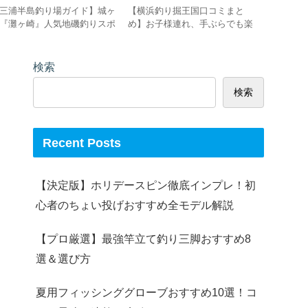
三浦半島釣り場ガイド】城ヶ
【横浜釣り掘王国口コミまと
【三浦半
『灘ヶ崎』人気地磯釣りスポ
め】お子様連れ、手ぶらでも楽
メジナの
トの釣果情報・アクセス・特
しめる室内釣り堀！レビュー、
果情報、
を徹底解説！！
概要、アクセス情報を徹底解説
徹底解説
検索
検索
Recent Posts
【決定版】ホリデースピン徹底インプレ！初
心者のちょい投げおすすめ全モデル解説
【プロ厳選】最強竿立て釣り三脚おすすめ8
選＆選び方
夏用フィッシンググローブおすすめ10選！コ