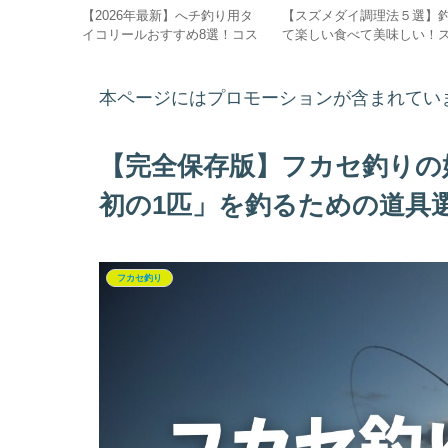
）が劇的に
【2026年最新】へチ釣り用タ
【スズメダイ調理法５選】
の食べ方5
イコリールおすすめ8選！コス
て楽しい食べて美味しい！
パ最強の物から中級者モデルま
メダイの魅力とおすすめの
で徹底比較
方、料理法5選
本ページにはプロモーションが含まれてい
【完全保存版】フカセ釣りの
初の1匹」を釣るための道具
フカセ釣り