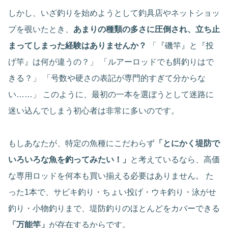
しかし、いざ釣りを始めようとして釣具店やネットショッ
プを覗いたとき、
あまりの種類の多さに圧倒され、立ち止
まってしまった経験はありませんか？
「『磯竿』と『投
げ竿』は何が違うの？」 「ルアーロッドでも餌釣りはで
きる？」 「号数や硬さの表記が専門的すぎて分からな
い……」 このように、最初の一本を選ぼうとして迷路に
迷い込んでしまう初心者は非常に多いのです。
もしあなたが、特定の魚種にこだわらず
「とにかく堤防で
いろいろな魚を釣ってみたい！」
と考えているなら、高価
な専用ロッドを何本も買い揃える必要はありません。 た
った1本で、サビキ釣り・ちょい投げ・ウキ釣り・泳がせ
釣り・小物釣りまで、堤防釣りのほとんどをカバーできる
「万能竿」
が存在するからです。