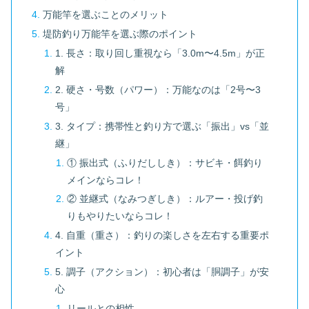
万能竿を選ぶことのメリット
堤防釣り万能竿を選ぶ際のポイント
1. 長さ：取り回し重視なら「3.0m〜4.5m」が正
解
2. 硬さ・号数（パワー）：万能なのは「2号〜3
号」
3. タイプ：携帯性と釣り方で選ぶ「振出」vs「並
継」
① 振出式（ふりだししき）：サビキ・餌釣り
メインならコレ！
② 並継式（なみつぎしき）：ルアー・投げ釣
りもやりたいならコレ！
4. 自重（重さ）：釣りの楽しさを左右する重要ポ
イント
5. 調子（アクション）：初心者は「胴調子」が安
心
リールとの相性