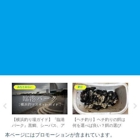
みなとみらい
釣り
 小
【横浜釣り場ガイド】『臨港
【ヘチ釣り】ヘチ釣りの餌は
【
万
パーク』黒鯛、シーバス、ア
何を選べば良い？餌の選び
り
の
ジ、イワシの好実績ポイン
方、種類、入手方法を徹底解
須
本ページにはプロモーションが含まれています。
ト、釣果情報、アクセス、駐
説！