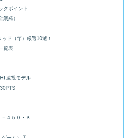
ックポイント
全網羅）
ッド（竿）厳選10選！
一覧表
HI 遠投モデル
530PTS
３０－４５０・Ｋ
ミゲーム） T