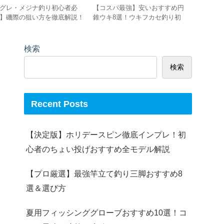
グレ・メジナ釣り初心者必
【コスパ最強】安いおすすめ円
【三浦半
】磯際の狙い方を徹底解説！
錐ウキ8選！ウキフカセ釣り初
条湾』三
際狙いの仕掛けからコツを初
心者におすすめのウキを厳選し
ポット、
者でも分かりやすく解説
て紹介‼
報、駐車
説
検索
検索
Recent Posts
【決定版】ホリデースピン徹底インプレ！初
心者のちょい投げおすすめ全モデル解説
【プロ厳選】最強竿立て釣り三脚おすすめ8
選＆選び方
夏用フィッシンググローブおすすめ10選！コ