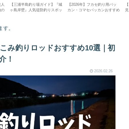
盗人
【三浦半島釣り場ガイド】『城
【2026年】フカセ釣り用バッ
【
物の
ヶ島岸壁』人気堤防釣りスポッ
カン・コマセバッカンおすすめ
見
ポイ
ト、釣り禁止情報、釣果情報、
10選！最強のハードタイプから
磯
、駐
駐車場、アクセス情報を解説
コスパモデルまで徹底比較
心
ます。
っこみ釣りロッドおすすめ10選｜初
介！
2026.02.26