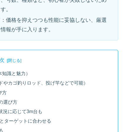
さ、号数、種類など、初心者が失敗しないため
ます。
ド
：価格を抑えつつも性能に妥協しない、厳選
な情報が手に入ります。
次
本知識と魅力）
ドやカゴ釣りロッド、投げ竿などで可能）
び方
の選び方
状況に応じて3m台も
とターゲットに合わせる
る