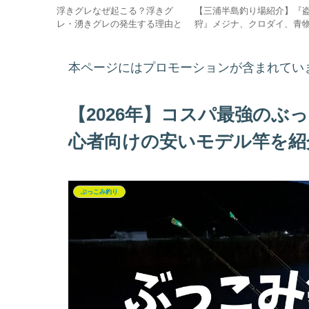
ッシンググ
浮きグレなぜ起こる？浮きグ
【三浦半島釣り場紹介】『
選！初心者も
レ・湧きグレの発生する理由と
狩』メジナ、クロダイ、青
袋、コスパ
攻略法
好実績釣り場の釣果情報、
エンドまで
ント、入釣経路、アクセス
車場を詳しく解説
本ページにはプロモーションが含まれてい
【2026年】コスパ最強のぶ
心者向けの安いモデル竿を紹
ぶっこみ釣り